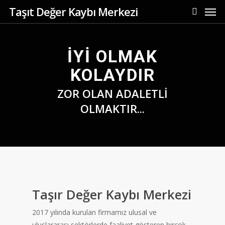
Men
Skip
Taşıt Değer Kaybı Merkezi
to
search
main
content
İYİ OLMAK
KOLAYDIR
ZOR OLAN ADALETLİ
OLMAKTIR...
Taşır Değer Kaybı Merkezi
2017 yılında kurulan firmamız ulusal ve
uluslararası sektörlerde faaliyet gösteren birçok