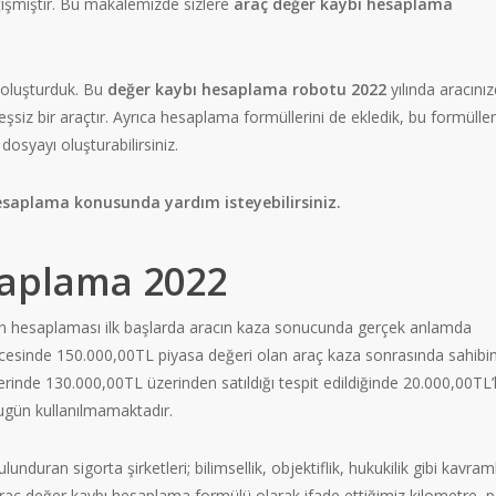
işmiştir. Bu makalemizde sizlere
araç değer kaybı hesaplama
oluşturduk. Bu
değer kaybı hesaplama robotu 2022
yılında aracını
iz bir araçtır. Ayrıca hesaplama formüllerini de ekledik, bu formülle
dosyayı oluşturabilirsiniz.
esaplama konusunda yardım isteyebilirsiniz.
saplama 2022
n hesaplaması ilk başlarda aracın kaza sonucunda gerçek anlamda
öncesinde 150.000,00TL piyasa değeri olan araç kaza sonrasında sahibi
erinde 130.000,00TL üzerinden satıldığı tespit edildiğinde 20.000,00TL’l
ugün kullanılmamaktadır.
duran sigorta şirketleri; bilimsellik, objektiflik, hukukilik gibi kavraml
raç değer kaybı hesaplama formülü olarak ifade ettiğimiz kilometre, 