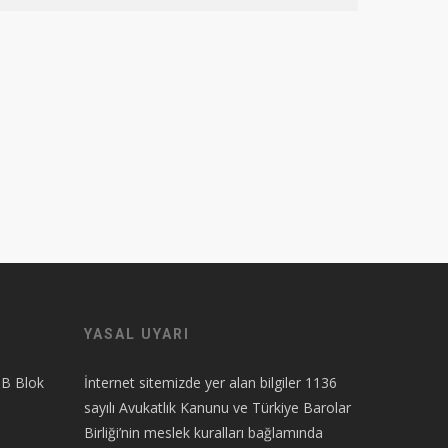
YASAL UYARI
 B Blok
İnternet sitemizde yer alan bilgiler 1136
sayılı Avukatlık Kanunu ve Türkiye Barolar
Birliği’nin meslek kuralları bağlamında