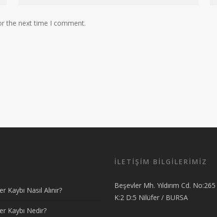
or the next time I comment.
İLETİŞİM BİLGİLERİMİZ
Beşevler Mh. Yıldırım Cd. No:265
r Kaybı Nasıl Alınır?
K:2 D:5 Nilüfer / BURSA
er Kaybı Nedir?