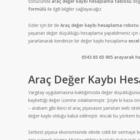
sonucunda
araç değer kaybı hesaplama tablosu
değ
formülü
ile ilgili bilgiler sağlayacağız
Sizler için bir de
Araç değer kaybı hesaplama robotu
yaşanan değer düşüklüğü hesaplama yapabilmeniz için eşs
yararlanarak kendinize bir değer kaybı hesaplama
excel
0543 65 65 905 arayarak h
Araç Değer Kaybı He
Yargıtay uygulamasına baktığımızda değer düşüklüğünü
kaybettiği değer üzerine odaklanmıştır. Şöyle ki kaza 
– arabam gibi ikinci el araç piyasasını yansıtan web sitel
değer kaybı olduğu kabul edilmiştir. Ancak bu yöntem b
Serbest piyasa ekonomisinde elinde ciddi bir sermaye bulun
öne sürerek Hazine Müsteşarlığı’na baskıda bulunarak a