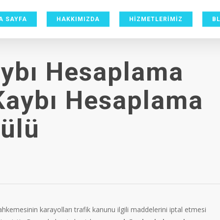
A SAYFA
HAKKIMIZDA
HİZMETLERİMİZ
B
aybı Hesaplama
 Kaybı Hesaplama
ülü
kemesinin karayolları trafik kanunu ilgili maddelerini iptal etmesi