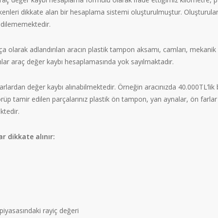
ğişkenleri dikkate alan bir hesaplama sistemi oluşturulmuştur. Oluşturula
 edilememektedir.
ça olarak adlandırılan aracın plastik tampon aksamı, camları, mekanik
lar araç değer kaybı hesaplamasında yok sayılmaktadır.
rlardan değer kaybı alınabilmektedir. Örneğin aracınızda 40.000TL’lik 
üp tamir edilen parçalarınız plastik ön tampon, yan aynalar, ön farlar 
tedir.
 dikkate alınır:
l piyasasındaki rayiç değeri