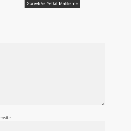
Görevli Ve Yetkili Mahkeme
ebsite