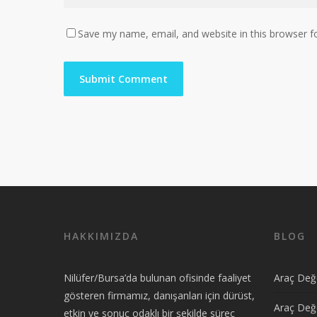
Save my name, email, and website in this browser f
HAKKIMIZDA
BLOG
Nilüfer/Bursa’da bulunan ofisinde faaliyet
Araç Değe
gösteren firmamız, danışanları için dürüst,
Araç Değ
etkin ve sonuç odaklı bir şekilde süreç