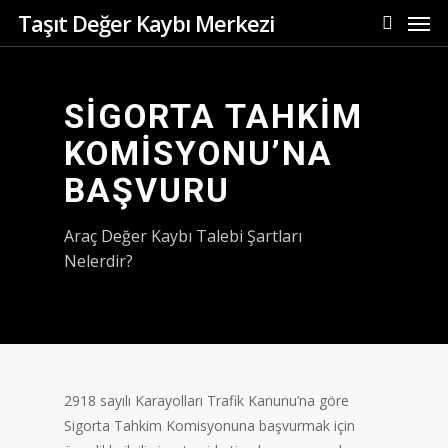
Men
Skip
Taşıt Değer Kaybı Merkezi
to
search
main
content
SİGORTA TAHKİM
KOMİSYONU’NA
BAŞVURU
Araç Değer Kaybı Talebi Şartları
Nelerdir?
2918 sayılı Karayolları Trafik Kanunu’na göre
Sigorta Tahkim Komisyonuna başvurmak için